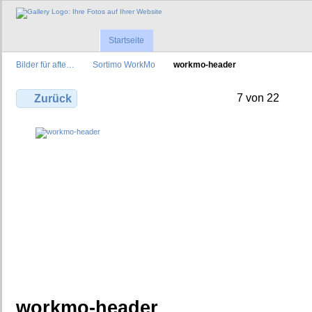
Startseite
Bilder für afte…
Sortimo WorkMo
workmo-header
7 von 22
Zurück
workmo-header