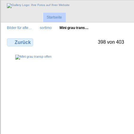
Startseite
Bilder für afte…
sortimo
Mini grau trans…
398 von 403
Zurück